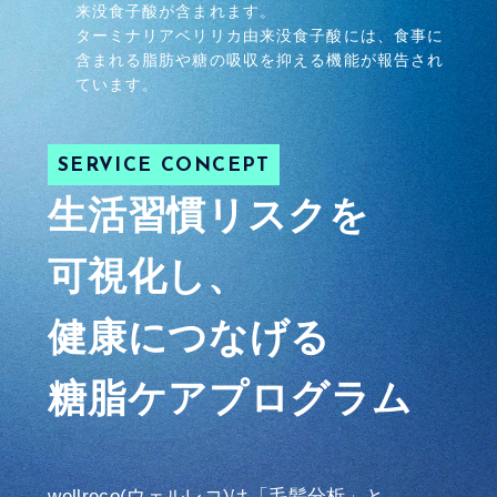
来没食子酸が含まれます。
ターミナリアベリリカ由来没食子酸には、食事に
含まれる脂肪や糖の吸収を抑える機能が報告され
ています。
SERVICE CONCEPT
生活習慣リスクを
可視化し、
健康につなげる
糖脂ケアプログラム
wellreco(ウェルレコ)は「毛髪分析」と