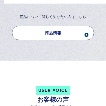
7,980
カートに入れる
円（税込）/ 1袋
商品について詳しく知りたい方はこちら
商品情報
お届けイメージ
USER VOICE
「糖脂サプリメント」1袋のみお届けします。
お客様の声
別途送料500円（税込）がかかります。