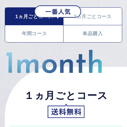
1ヵ月ごとコース
3ヵ月ごとコース
年間コース
単品購入
1month
3months
1year
single
単品購入（セット）
１ヵ月ごとコース
3ヵ月ごとコース
年間コース
1
今回のみ
セット（サプリメント1袋＋分析キ