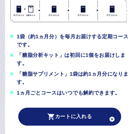
別途送料500円（税込）がかかります。
「糖脂分析キット」のみの販売はしておりませ
3袋（約3ヵ月分）をまとめてお届けする定期コ
ん。
ースです。
1袋（約1ヵ月分）を毎月お届けする定期コース
毎回「糖脂サプリメント」3袋と「糖脂分析キ
3袋（約3ヵ月分）をまとめて年4回お届けする
です。
ット」1個をセットでお届けします。
カートに入れる
定期コースです。
「糖脂分析キット」は初回に1個をお届けしま
「糖脂サプリメント」1袋は約1ヵ月分になりま
毎回「糖脂サプリメント」3袋と「糖脂分析キ
す。
す。
ット」1個をセットでお届けします。
「糖脂サプリメント」1袋は約1ヵ月分になりま
3ヵ月ごとコースはいつでも解約できます。
年間コースは1年間の定期購入契約（1年間に4
す。
回配送で総額 49,476円（税込））となりま
1ヵ月ごとコースはいつでも解約できます。
す。
単品購入（サプリ）
カートに入れる
※年間コースは1年間のお届け（糖脂サプリメント3袋
+糖脂分析キット1個のセットを年４回）をお約束するこ
カートに入れる
とで、お得な価格でご利用いただけるコースです。その
1
ため途中解約は原則としてお受けしておりません。
今回のみ
袋をお届けします。