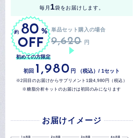
ット1個）をお届けします。
3
3
1
3
3
4
ヵ月に一度
ヵ月に一度
毎月
袋をお届けします。
袋を年
袋をお届けします。
回お届けします。
9,620
80
49
41
円（税込）/ 1セット
単品セット購入の場合
単品サプリ購入の場合
単品サプリ購入の場合
%
%
%
約
約
約
9,620
7,980
7,980
OFF
OFF
OFF
円
円
円
初めての方限定
4,123
4,712
お届けイメージ
円（税込）/ 1袋
円（税込）/ 1袋
1,980
初回
円 （税込）/ 1セット
※毎回のお支払いは3袋分で14,136円（税込）
※毎回のお支払いは3袋分で12,369円（税込）
※2回目のお届けからサプリメント1袋4,980円（税込）
※1年間に4回配送で総額49,476円（税込）
※糖脂分析キットのお届けは初回のみになります
お届けイメージ
お届けイメージ
お届けイメージ
「糖脂サプリメント」1袋と「糖脂分析キッ
ト」1個をセットで1回のみお届けします。