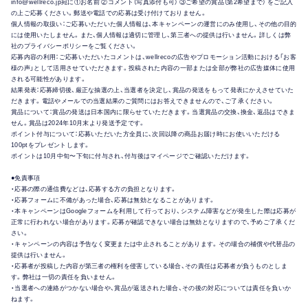
info@wellreco.jp宛に①お名前 ②コメント（写真添付も可） ③ご希望の賞品（第2希望まで） をご記入
の上ご応募ください。郵送や電話での応募は受け付けておりません。
個人情報の取扱い：ご応募いただいた個人情報は、本キャンペーンの運営にのみ使用し、その他の目的
には使用いたしません。また、個人情報は適切に管理し、第三者への提供は行いません。詳しくは弊
社のプライバシーポリシーをご覧ください。
応募内容の利用：ご応募いただいたコメントは、wellrecoの広告やプロモーション活動における「お客
様の声」として活用させていただきます。投稿された内容の一部または全部が弊社の広告媒体に使用
される可能性があります。
結果発表：応募締切後、厳正な抽選の上、当選者を決定し、賞品の発送をもって発表にかえさせていた
だきます。電話やメールでの当選結果のご質問にはお答えできませんので、ご了承ください。
賞品について：賞品の発送は日本国内に限らせていただきます。当選賞品の交換、換金、返品はできま
せん。賞品は2024年10月末より発送予定です。
ポイント付与について：応募いただいた方全員に、次回以降の商品お届け時にお使いいただける
100ptをプレゼントします。
ポイントは10月中旬〜下旬に付与され、付与後はマイページでご確認いただけます。
●免責事項
・応募の際の通信費などは、応募する方の負担となります。
・応募フォームに不備があった場合、応募は無効となることがあります。
・本キャンペーンはGoogleフォームを利用して行っており、システム障害などが発生した際は応募が
正常に行われない場合があります。応募が確認できない場合は無効となりますので、予めご了承くだ
さい。
・キャンペーンの内容は予告なく変更または中止されることがあります。その場合の補償や代替品の
提供は行いません。
・応募者が投稿した内容が第三者の権利を侵害している場合、その責任は応募者が負うものとしま
す。弊社は一切の責任を負いません。
・当選者への連絡がつかない場合や、賞品が返送された場合、その後の対応については責任を負いか
ねます。