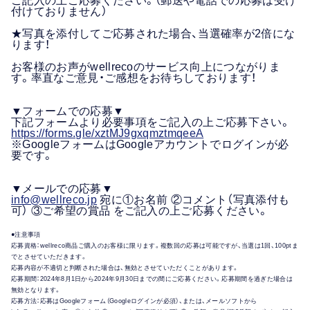
付けておりません）
★写真を添付してご応募された場合、当選確率が2倍にな
ります！
お客様のお声がwellrecoのサービス向上につながりま
す。率直なご意見・ご感想をお待ちしております！
▼フォームでの応募▼
下記フォームより必要事項をご記入の上ご応募下さい。
https://forms.gle/xztMJ9gxqmztmqeeA
※GoogleフォームはGoogleアカウントでログインが必
要です。
▼メールでの応募▼
info@wellreco.jp
宛に①お名前 ②コメント（写真添付も
可） ③ご希望の賞品 をご記入の上ご応募ください。
●注意事項
応募資格：wellreco商品ご購入のお客様に限ります。複数回の応募は可能ですが、当選は1回、100ptま
でとさせていただきます。
応募内容が不適切と判断された場合は、無効とさせていただくことがあります。
応募期間：2024年8月1日から2024年9月30日までの間にご応募ください。応募期間を過ぎた場合は
無効となります。
応募方法：応募はGoogleフォーム（Googleログインが必須）、または、メールソフトから