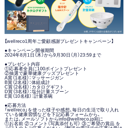
【wellreco1周年ご愛顧感謝プレゼントキャンペーン】
●キャンペーン開催期間
2024年8月1日（木）から9月30日（月）23:59まで
●プレゼント内容
①応募者全員に100ポイントプレゼント
②抽選で豪華健康グッズプレゼント
A賞（1名様）：マッサージガン
B賞（2名様）：体組成計
C賞（2名様）：カタログギフト
D賞（3名様）：塩分計量スプーン
E賞（10名様）：計量茶碗
●応募方法
「wellreco」を使った様子や感想、毎日の生活で取り入れ
ている健康習慣などを下記応募フォームから、
または、メールソフトからinfo@wellreco.jp宛に
①お名前 ②コメント（写真添付も可） ③ご希望の賞品 を
ご記入の上ご応募ください。（郵送や電話での応募は受け